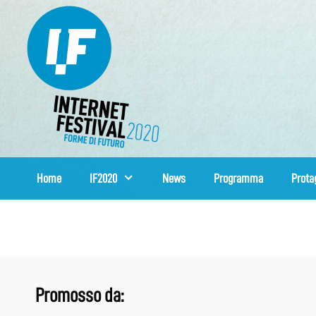
Vai
al
contenuto
Home
IF2020
News
Programma
Prota
Promosso da: