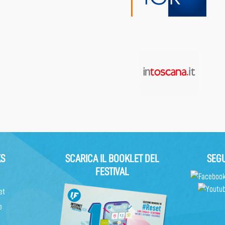
KS
SCARICA IL BOOKLET DEL
SEGU
FESTIVAL
et
e