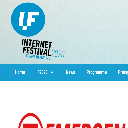
Vai
al
contenuto
Home
IF2020
News
Programma
Prota