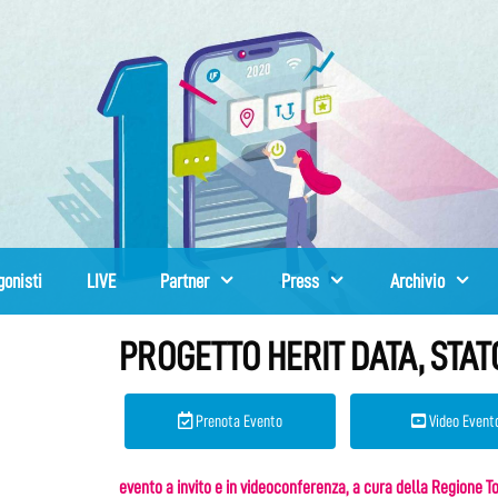
gonisti
LIVE
Partner
Press
Archivio
PROGETTO HERIT DATA, STAT
Prenota Evento
Video Event
evento a invito e in videoconferenza, a cura della Regione T