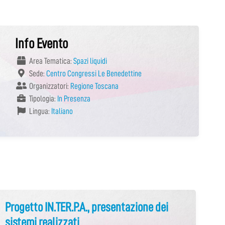
Info Evento
Area Tematica:
Spazi liquidi
Sede:
Centro Congressi Le Benedettine
Organizzatori:
Regione Toscana
Tipologia:
In Presenza
Lingua:
Italiano
Progetto IN.TER.P.A., presentazione dei
sistemi realizzati