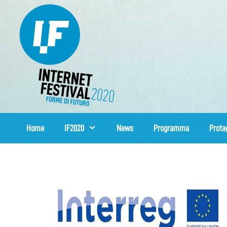
Vai
al
contenuto
Home
IF2020
News
Programma
Prota