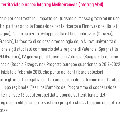
 territoriale europea Interreg Mediterranean (Interreg Med)
onio per contrastare l’impatto del turismo di massa grazie ad un uso
altri partner sono la Fondazione per la ricerca e l’innovazione (Italia),
gna), l’agenzia per lo sviluppo della città di Dubrovnik (Croazia),
(Francia), la facoltà di scienza e tecnologia della Nuova università di
zione e gli studi sul commercio della regione di Valencia (Spagna), la
(Francia), l’Agenzia per il turismo di Valencia (Spagna), la regione
lo spazio (Bosnia Erzegovina). Progetto europeo quadriennale 2018-2022
niziato a febbraio 2018, che punta ad identificare soluzioni
urre gli impatti negativi del turismo sui siti del patrimonio culturale e
sviluppo regionale (Fesr) nell’ambito del Programma di cooperazione
che riunisce 13 paesi europei dalla sponda settentrionale del
regione mediterrranea, e sostiene progetti che sviluppano concetti e
orse.