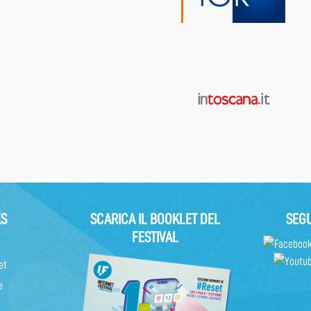
KS
SCARICA IL BOOKLET DEL
SEGU
FESTIVAL
et
e