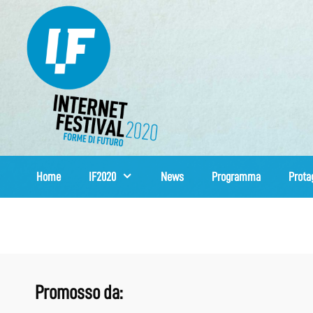
Vai
al
contenuto
Home
IF2020
News
Programma
Prota
Promosso da: