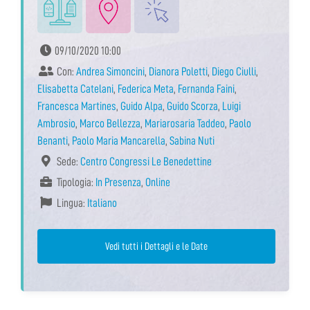
09/10/2020 10:00
Con:
Andrea Simoncini
,
Dianora Poletti
,
Diego Ciulli
,
Elisabetta Catelani
,
Federica Meta
,
Fernanda Faini
,
Francesca Martines
,
Guido Alpa
,
Guido Scorza
,
Luigi
Ambrosio
,
Marco Bellezza
,
Mariarosaria Taddeo
,
Paolo
Benanti
,
Paolo Maria Mancarella
,
Sabina Nuti
Sede:
Centro Congressi Le Benedettine
Tipologia:
In Presenza
,
Online
Lingua:
Italiano
Vedi tutti i Dettagli e le Date