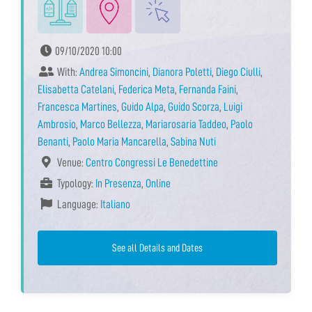
09/10/2020 10:00
With:
Andrea Simoncini
,
Dianora Poletti
,
Diego Ciulli
,
Elisabetta Catelani
,
Federica Meta
,
Fernanda Faini
,
Francesca Martines
,
Guido Alpa
,
Guido Scorza
,
Luigi
Ambrosio
,
Marco Bellezza
,
Mariarosaria Taddeo
,
Paolo
Benanti
,
Paolo Maria Mancarella
,
Sabina Nuti
Venue:
Centro Congressi Le Benedettine
Typology:
In Presenza
,
Online
Language:
Italiano
See all Details and Dates