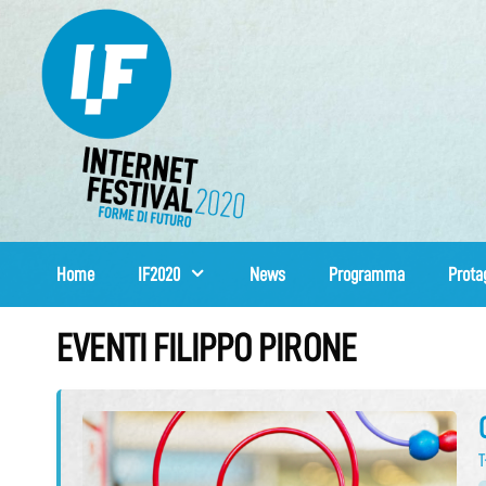
Vai
al
contenuto
Home
IF2020
News
Programma
Prota
EVENTI FILIPPO PIRONE
T