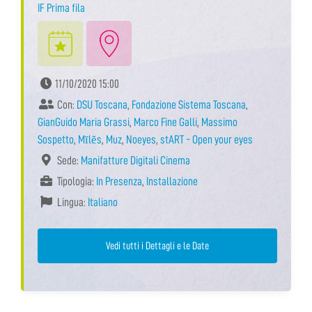
IF Prima fila
11/10/2020 15:00
Con:
DSU Toscana
,
Fondazione Sistema Toscana
,
GianGuido Maria Grassi
,
Marco Fine Galli
,
Massimo
Sospetto
,
Mīlĕs
,
Muz
,
Noeyes
,
stART - Open your eyes
Sede:
Manifatture Digitali Cinema
Tipologia:
In Presenza
,
Installazione
Lingua:
Italiano
Vedi tutti i Dettagli e le Date