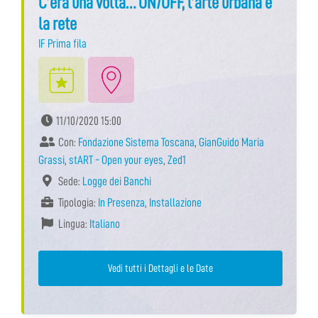
C’era una volta… ON/OFF, l’arte urbana e
la rete
IF Prima fila
11/10/2020 15:00
Con:
Fondazione Sistema Toscana
,
GianGuido Maria
Grassi
,
stART - Open your eyes
,
Zed1
Sede:
Logge dei Banchi
Tipologia:
In Presenza
,
Installazione
Lingua:
Italiano
Vedi tutti i Dettagli e le Date