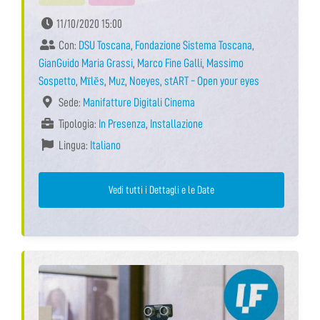
11/10/2020 15:00
Con:
DSU Toscana
,
Fondazione Sistema Toscana
,
GianGuido Maria Grassi
,
Marco Fine Galli
,
Massimo
Sospetto
,
Mīlĕs
,
Muz
,
Noeyes
,
stART - Open your eyes
Sede:
Manifatture Digitali Cinema
Tipologia:
In Presenza
,
Installazione
Lingua:
Italiano
Vedi tutti i Dettagli e le Date