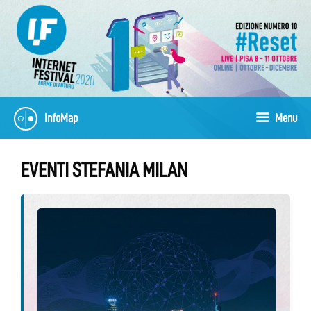
Vai
al
contenuto
InfoMap
Menu
EVENTI STEFANIA MILAN