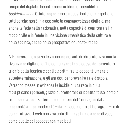
tempo del digitale. Incontreremo in libreria i cosiddetti
bookinfluencer
. Ci interrogheremo su questioni che interpellano
tutti perché non è in gioco solo la consapevolezza digitale, ma
anche la fede nella razionalità, nella capacità di confrontarsi in
modo civile e in fondo in una visione umanistica della cultura e
della società, anche nella prospettiva del post-umano.
A IF troveranno spazio le visioni inquietanti di chi profetizza con la
rivoluzione digitale la fine dell’umanesimo a causa del paventato
trionfo della tecnica e degli algoritmi sulla capacità umana di
autodeterminazione, e gli antidoti per prevenire tale distopia.
Verranno messe in evidenza le insidie di una rete in cui si
moltiplicano i pericoli, grazie al proliferare di identità false, come di
troll e social bot. Parleremo del potere dell’immagine dalla
modernità all’ipermodernità – dal Rinascimento al Instagram – e di
come tuttavia il web non viva solo di immagini ma anche di voci,
come quelle dei podcast non musicali.