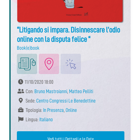
“Litigando si impara. Disinnescare l’odio
online con la disputa felice “
Book(e)book
11/10/2020 18:00
Con:
Bruno Mastroianni
,
Matteo Pelliti
Sede:
Centro Congressi Le Benedettine
Tipologia:
In Presenza
,
Online
Lingua:
Italiano
Vedi tutti i Dettagli e le Date