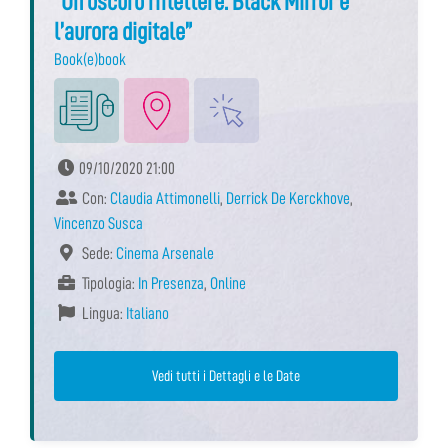
“Un oscuro riflettere. Black Mirror e
l’aurora digitale”
Book(e)book
09/10/2020 21:00
Con:
Claudia Attimonelli
,
Derrick De Kerckhove
,
Vincenzo Susca
Sede:
Cinema Arsenale
Tipologia:
In Presenza
,
Online
Lingua:
Italiano
Vedi tutti i Dettagli e le Date