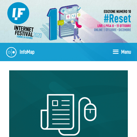
Vai
al
contenuto
InfoMap
Menu