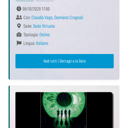
08/10/2020 17:00
Con:
Claudia Vago
,
Damiano Crognali
Sede:
Sede Virtuale
Tipologia:
Online
Lingua:
Italiano
Vedi tutti i Dettagli e le Date