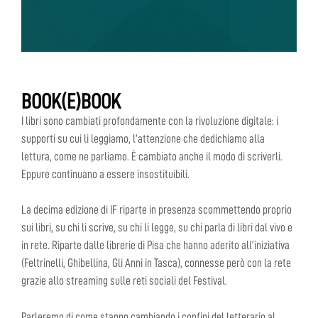
BOOK(E)BOOK
I libri sono cambiati profondamente con la rivoluzione digitale: i
supporti su cui li leggiamo, l’attenzione che dedichiamo alla
lettura, come ne parliamo. È cambiato anche il modo di scriverli.
Eppure continuano a essere insostituibili.
La decima edizione di IF riparte in presenza scommettendo proprio
sui libri, su chi li scrive, su chi li legge, su chi parla di libri dal vivo e
in rete. Riparte dalle librerie di Pisa che hanno aderito all’iniziativa
(Feltrinelli, Ghibellina, Gli Anni in Tasca), connesse però con la rete
grazie allo streaming sulle reti sociali del Festival.
Parleremo di come stanno cambiando i confini del letterario al