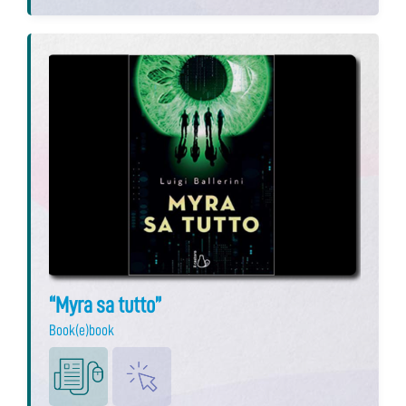
“Myra sa tutto”
Book(e)book