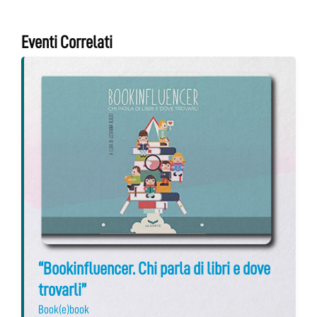
Eventi Correlati
“Bookinfluencer. Chi parla di libri e dove
trovarli”
Book(e)book