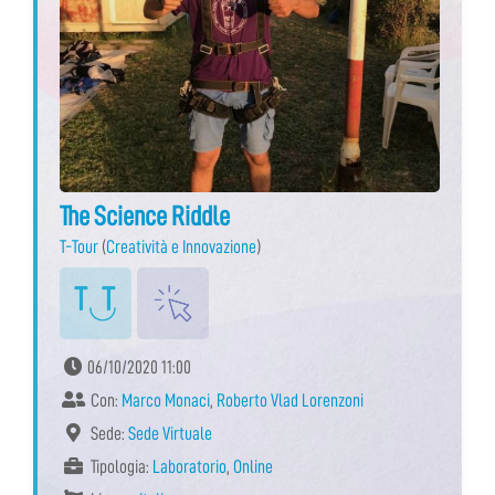
The Science Riddle
T-Tour
(
Creatività e Innovazione
)
06/10/2020 11:00
Con:
Marco Monaci
,
Roberto Vlad Lorenzoni
Sede:
Sede Virtuale
Tipologia:
Laboratorio
,
Online