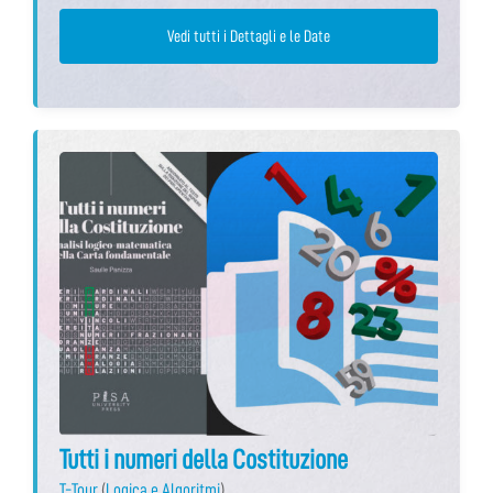
Vedi tutti i Dettagli e le Date
Tutti i numeri della Costituzione
T-Tour
(
Logica e Algoritmi
)