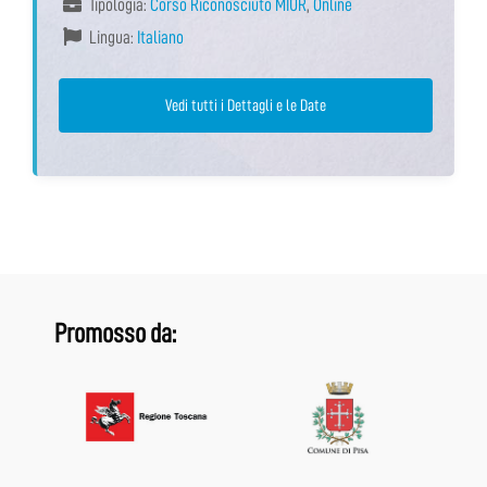
Tipologia:
Corso Riconosciuto MIUR
,
Online
Lingua:
Italiano
Vedi tutti i Dettagli e le Date
Promosso da: