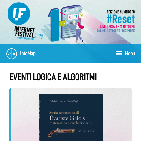
Vai
al
contenuto
InfoMap
Menu
EVENTI LOGICA E ALGORITMI