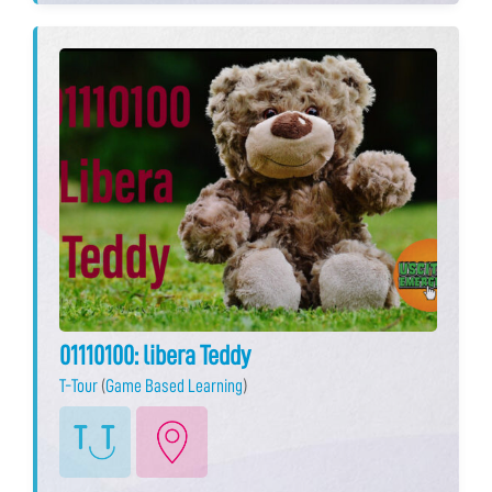
01110100: libera Teddy
T-Tour
(
Game Based Learning
)