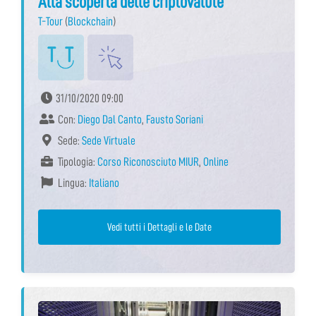
Alla scoperta delle criptovalute
T-Tour
(
Blockchain
)
31/10/2020 09:00
Con:
Diego Dal Canto
,
Fausto Soriani
Sede:
Sede Virtuale
Tipologia:
Corso Riconosciuto MIUR
,
Online
Lingua:
Italiano
Vedi tutti i Dettagli e le Date