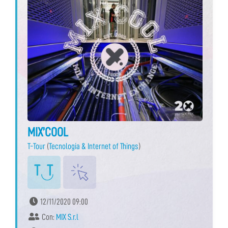
MIX’COOL
T-Tour
(
Tecnologia & Internet of Things
)
12/11/2020 09:00
Con:
MIX S.r.l