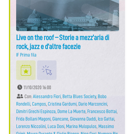
Live on the roof – Storie a mezz’aria di
rock, jazz e d’altre facezie
IF Prima fila
11/10/2020 16:00
Con:
Alessandro Fiori
,
Betta Blues Society
,
Bobo
Rondelli
,
Campos
,
Cristina Gardumi
,
Dario Marconcini
,
Dimitri Grechi Espinoza
,
Dome La Muerte
,
Francesco Bottai
,
Frida Bollani Magoni
,
Giancane
,
Giovanna Daddi
,
Ico Gattai
,
Lorenzo Niccolini
,
Luca Doni
,
Marina Mulopulos
,
Massimo
Grigò
,
Mauro Durante & Giulio Bianco
,
Nico Gori
,
Numero Bis
,