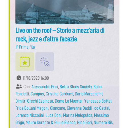
Live on the roof – Storie a mezz’aria di
rock, jazz e d’altre facezie
IF Prima fila
11/10/2020 16:00
Con:
Alessandro Fiori
,
Betta Blues Society
,
Bobo
Rondelli
,
Campos
,
Cristina Gardumi
,
Dario Marconcini
,
Dimitri Grechi Espinoza
,
Dome La Muerte
,
Francesco Bottai
,
Frida Bollani Magoni
,
Giancane
,
Giovanna Daddi
,
Ico Gattai
,
Lorenzo Niccolini
,
Luca Doni
,
Marina Mulopulos
,
Massimo
Grigò
,
Mauro Durante & Giulio Bianco
,
Nico Gori
,
Numero Bis
,