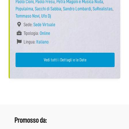
Paolo Cioni
,
Paolo Fresu
,
Petra Magoni e Musica Nuda
,
Populalma
,
Sacchi di Sabbia
,
Sandro Lombardi
,
SuRealistas
,
Tommaso Novi
,
Ufo Dj
Sede:
Sede Virtuale
Tipologia:
Online
Lingua:
Italiano
Vedi tutti i Dettagli e le Date
Promosso da: