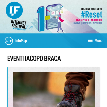
Vai
al
contenuto
InfoMap
Menu
EVENTI IACOPO BRACA