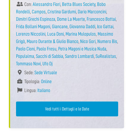
Con:
Alessandro Fiori
,
Betta Blues Society
,
Bobo
Rondelli
,
Campos
,
Cristina Gardumi
,
Dario Marconcini
,
Dimitri Grechi Espinoza
,
Dome La Muerte
,
Francesco Bottai
,
Frida Bollani Magoni
,
Giancane
,
Giovanna Daddi
,
Ico Gattai
,
Lorenzo Niccolini
,
Luca Doni
,
Marina Mulopulos
,
Massimo
Grigò
,
Mauro Durante & Giulio Bianco
,
Nico Gori
,
Numero Bis
,
Paolo Cioni
,
Paolo Fresu
,
Petra Magoni e Musica Nuda
,
Populalma
,
Sacchi di Sabbia
,
Sandro Lombardi
,
SuRealistas
,
Tommaso Novi
,
Ufo Dj
Sede:
Sede Virtuale
Tipologia:
Online
Lingua:
Italiano
Vedi tutti i Dettagli e le Date