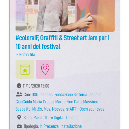
#coloraIF, Graffiti & Street art Jam per i
10 anni del festival
IF Prima fila
11/10/2020 15:00
Con:
DSU Toscana
,
Fondazione Sistema Toscana
,
GianGuido Maria Grassi
,
Marco Fine Galli
,
Massimo
Sospetto
,
Mīlĕs
,
Muz
,
Noeyes
,
stART - Open your eyes
Sede:
Manifatture Digitali Cinema
Tipologia:
In Presenza
,
Installazione