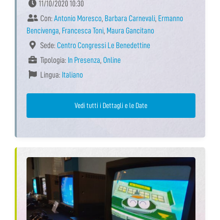
11/10/2020 10:30
Con:
Antonio Moresco
,
Barbara Carnevali
,
Ermanno
Bencivenga
,
Francesca Toni
,
Maura Gancitano
Sede:
Centro Congressi Le Benedettine
Tipologia:
In Presenza
,
Online
Lingua:
Italiano
Vedi tutti i Dettagli e le Date