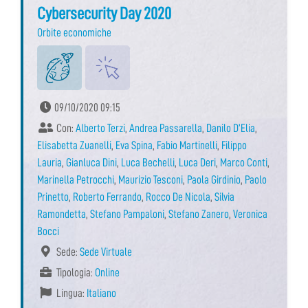
Cybersecurity Day 2020
Orbite economiche
09/10/2020 09:15
Con:
Alberto Terzi
,
Andrea Passarella
,
Danilo D’Elia
,
Elisabetta Zuanelli
,
Eva Spina
,
Fabio Martinelli
,
Filippo
Lauria
,
Gianluca Dini
,
Luca Bechelli
,
Luca Deri
,
Marco Conti
,
Marinella Petrocchi
,
Maurizio Tesconi
,
Paola Girdinio
,
Paolo
Prinetto
,
Roberto Ferrando
,
Rocco De Nicola
,
Silvia
Ramondetta
,
Stefano Pampaloni
,
Stefano Zanero
,
Veronica
Bocci
Sede:
Sede Virtuale
Tipologia:
Online
Lingua:
Italiano