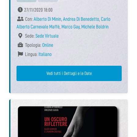
27/11/2020 18:00
Con:
Alberto Di Minin
,
Andrea Di Benedetto
,
Carlo
Alberto Carnevale Maffé
,
Marco Gay
,
Michele Boldrin
Sede:
Sede Virtuale
Tipologia:
Online
Lingua:
Italiano
Vedi tutti i Dettagli e le Date