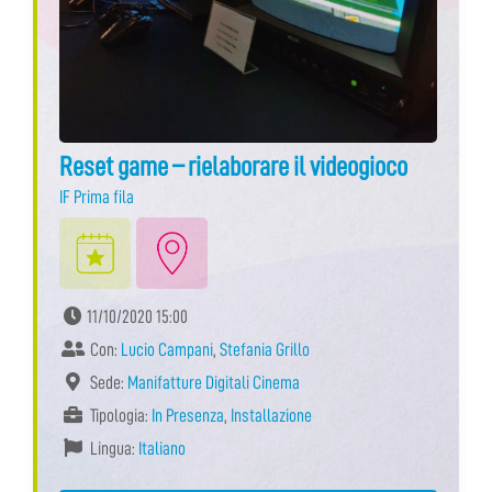
Reset game – rielaborare il videogioco
IF Prima fila
11/10/2020 15:00
Con:
Lucio Campani
,
Stefania Grillo
Sede:
Manifatture Digitali Cinema
Tipologia:
In Presenza
,
Installazione
Lingua:
Italiano