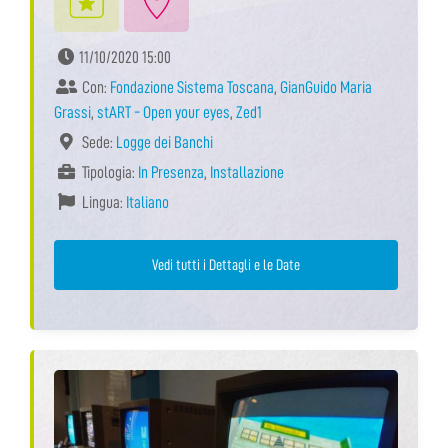
11/10/2020 15:00
Con:
Fondazione Sistema Toscana
,
GianGuido Maria
Grassi
,
stART - Open your eyes
,
Zed1
Sede:
Logge dei Banchi
Tipologia:
In Presenza
,
Installazione
Lingua:
Italiano
Vedi tutti i Dettagli e le Date