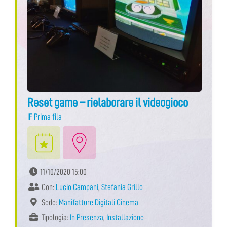
Reset game – rielaborare il videogioco
IF Prima fila
11/10/2020 15:00
Con:
Lucio Campani
,
Stefania Grillo
Sede:
Manifatture Digitali Cinema
Tipologia:
In Presenza
,
Installazione