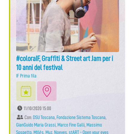
#coloraIF, Graffiti & Street art Jam per i
10 anni del festival
IF Prima fila
11/10/2020 15:00
Con:
DSU Toscana
,
Fondazione Sistema Toscana
,
GianGuido Maria Grassi
,
Marco Fine Galli
,
Massimo
Sospetto
,
Mīlĕs
,
Muz
,
Noeyes
,
stART - Open your eyes