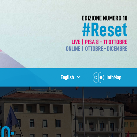
English
InfoMap
O: