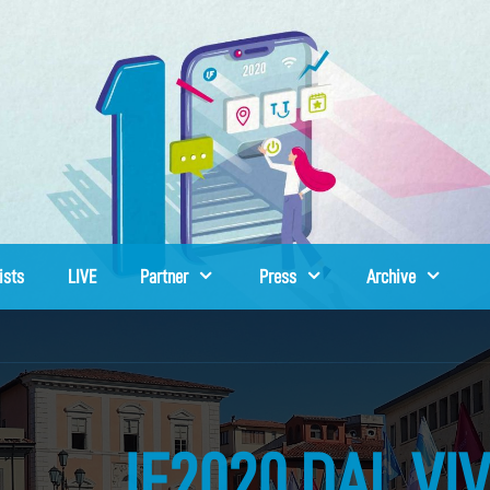
ists
LIVE
Partner
Press
Archive
IF2020 DAL VIV