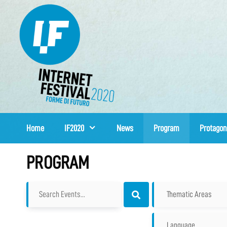
Skip
to
content
Home
IF2020
News
Program
Protagon
PROGRAM