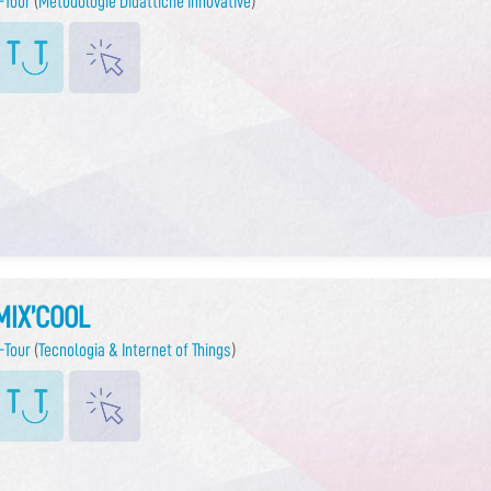
-Tour
(
Metodologie Didattiche Innovative
)
MIX’COOL
-Tour
(
Tecnologia & Internet of Things
)