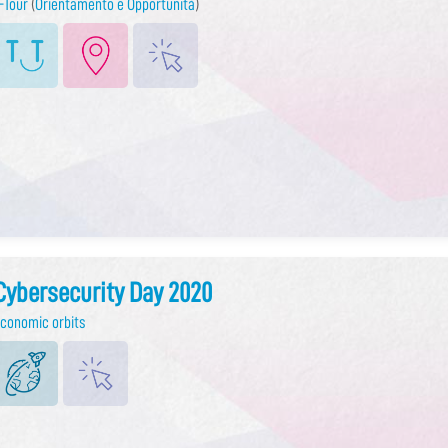
-Tour
(
Orientamento e Opportunità
)
Cybersecurity Day 2020
conomic orbits