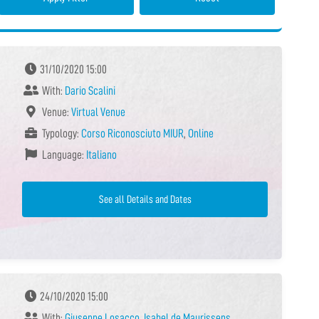
31/10/2020 15:00
With:
Dario Scalini
Venue:
Virtual Venue
Typology:
Corso Riconosciuto MIUR
,
Online
Language:
Italiano
See all Details and Dates
24/10/2020 15:00
With:
Giuseppe Losacco
,
Isabel de Maurissens