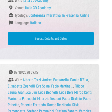
With:
Italia 3D Academy
Venue:
Italia 3D Academy
Typology:
Conferenza Interattiva
,
In Presenza
,
Online
Language:
Italiano
See all Details and Dates
09/10/2020 09:15
With:
Alberto Terzi
,
Andrea Passarella
,
Danilo D’Elia
,
Elisabetta Zuanelli
,
Eva Spina
,
Fabio Martinelli
,
Filippo
Lauria
,
Gianluca Dini
,
Luca Bechelli
,
Luca Deri
,
Marco Conti
,
Marinella Petrocchi
,
Maurizio Tesconi
,
Paola Girdinio
,
Paolo
Prinetto
,
Roberto Ferrando
,
Rocco De Nicola
,
Silvia
Ramondetta
,
Stefano Pampaloni
,
Stefano Zanero
,
Veronica