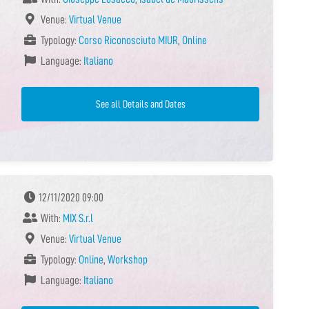
Venue:
Virtual Venue
Typology:
Corso Riconosciuto MIUR
,
Online
Language:
Italiano
See all Details and Dates
12/11/2020 09:00
With:
MIX S.r.l
Venue:
Virtual Venue
Typology:
Online
,
Workshop
Language:
Italiano