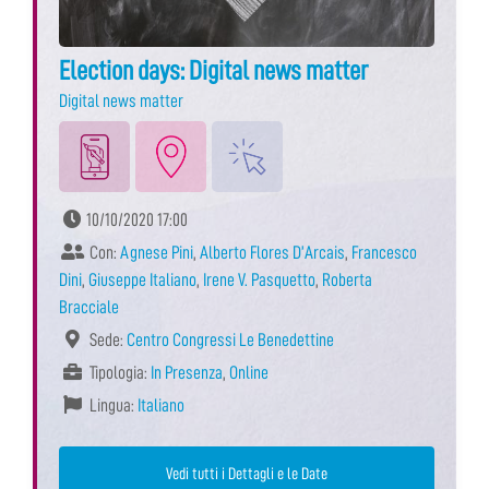
Election days: Digital news matter
Digital news matter
10/10/2020 17:00
Con:
Agnese Pini
,
Alberto Flores D’Arcais
,
Francesco
Dini
,
Giuseppe Italiano
,
Irene V. Pasquetto
,
Roberta
Bracciale
Sede:
Centro Congressi Le Benedettine
Tipologia:
In Presenza
,
Online
Lingua:
Italiano
Vedi tutti i Dettagli e le Date