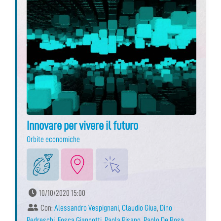
Innovare per vivere il futuro
Orbite economiche
10/10/2020 15:00
Con:
Alessandro Vespignani
,
Claudio Giua
,
Dino
Pedreschi
,
Fosca Giannotti
,
Paola Pisano
,
Paolo De Rosa