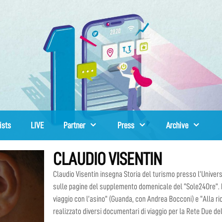
ists
LIVE
Partner
Press
Archive
CLAUDIO VISENTIN
Claudio Visentin insegna Storia del turismo presso l’Universit
sulle pagine del supplemento domenicale del “Sole24Ore”. È l
viaggio con l’asino” (Guanda, con Andrea Bocconi) e “Alla ric
realizzato diversi documentari di viaggio per la Rete Due del