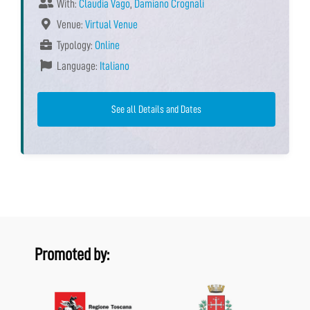
With:
Claudia Vago
,
Damiano Crognali
Venue:
Virtual Venue
Typology:
Online
Language:
Italiano
See all Details and Dates
Promoted by: