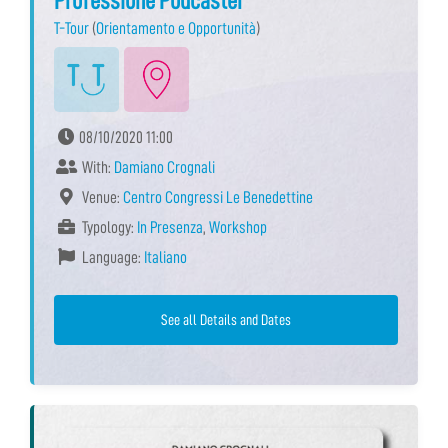
Professione Podcaster
T-Tour
(
Orientamento e Opportunità
)
08/10/2020 11:00
With:
Damiano Crognali
Venue:
Centro Congressi Le Benedettine
Typology:
In Presenza
,
Workshop
Language:
Italiano
See all Details and Dates