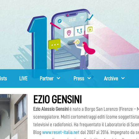
ists
LIVE
Partner
Press
Archive
EZIO GENSINI
Ezio Alessio Gensini
è nato a Borgo San Lorenzo (Firenze – Mu
sceneggiatore. Molti cortometraggi editi (come soggettista
televisivi e radiofonici. Ha frequentato il Laboratorio di Sce
Blog
www.reset-italia.net
dal 2007 al 2016. Impegnato da se