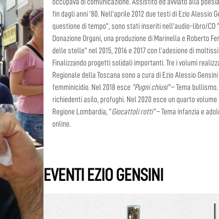
occupava di comunicazione. Assistito ed avviato alla poesi
fin dagli anni ‘80. Nell’aprile 2012 due testi di Ezio Alessio
questione di tempo”, sono stati inseriti nell’audio-libro/CD 
Donazione Organi, una produzione di Marinella e Roberto Ferri
delle stelle” nel 2015, 2016 e 2017 con l’adesione di moltiss
Finalizzando progetti solidali importanti. Tre i volumi reali
Regionale della Toscana sono a cura di Ezio Alessio Gensini
femminicidio. Nel 2018 esce
“Pugni chiusi”
– Tema bullismo.
richiedenti asilo, profughi. Nel 2020 esce un quarto volume 
Regione Lombardia, “
Giocattoli rotti”
– Tema infanzia e adol
online.
EVENTI EZIO GENSINI