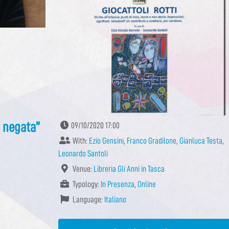
a negata”
09/10/2020 17:00
With:
Ezio Gensini
,
Franco Gradilone
,
Gianluca Testa
,
Leonardo Santoli
Venue:
Libreria Gli Anni in Tasca
Typology:
In Presenza
,
Online
Language:
Italiano