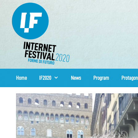
Skip
to
content
Home
IF2020
News
Program
Protagon