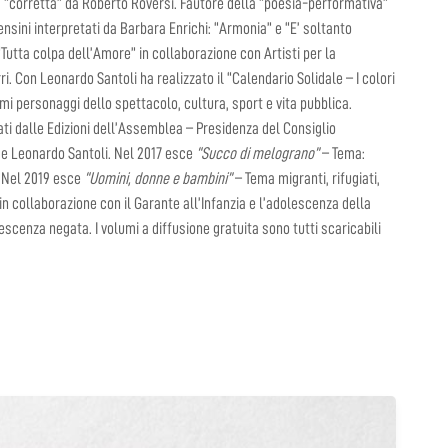
a “corretta” da Roberto Roversi. Fautore della “poesia-performativa”
 Gensini interpretati da Barbara Enrichi: “Armonia” e “E’ soltanto
“Tutta colpa dell’Amore” in collaborazione con Artisti per la
. Con Leonardo Santoli ha realizzato il “Calendario Solidale – I colori
imi personaggi dello spettacolo, cultura, sport e vita pubblica.
zzati dalle Edizioni dell’Assemblea – Presidenza del Consiglio
 e Leonardo Santoli. Nel 2017 esce
“Succo di melograno”
– Tema:
 Nel 2019 esce
“Uomini, donne e bambini”
– Tema migranti, rifugiati,
in collaborazione con il Garante all’Infanzia e l’adolescenza della
escenza negata. I volumi a diffusione gratuita sono tutti scaricabili