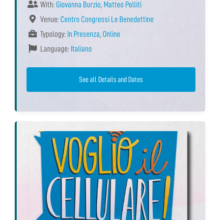
With:
Giovanna Burzio
,
Matteo Pelliti
Venue:
Centro Congressi Le Benedettine
Typology:
In Presenza
,
Online
Language:
Italiano
See all Details and Dates