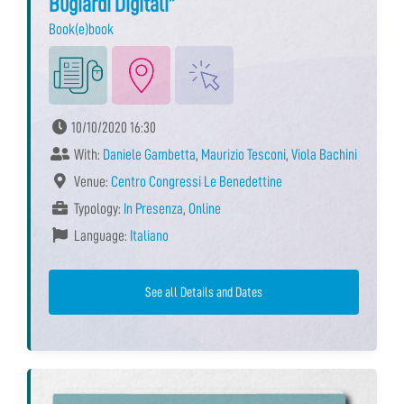
Bugiardi Digitali”
Book(e)book
10/10/2020 16:30
With:
Daniele Gambetta
,
Maurizio Tesconi
,
Viola Bachini
Venue:
Centro Congressi Le Benedettine
Typology:
In Presenza
,
Online
Language:
Italiano
See all Details and Dates