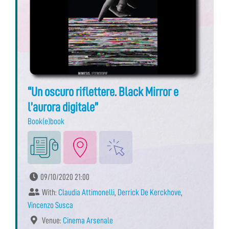
“Un oscuro riflettere. Black Mirror e
l’aurora digitale”
Book(e)book
09/10/2020 21:00
With:
Claudia Attimonelli
,
Derrick De Kerckhove
,
Vincenzo Susca
Venue:
Cinema Arsenale