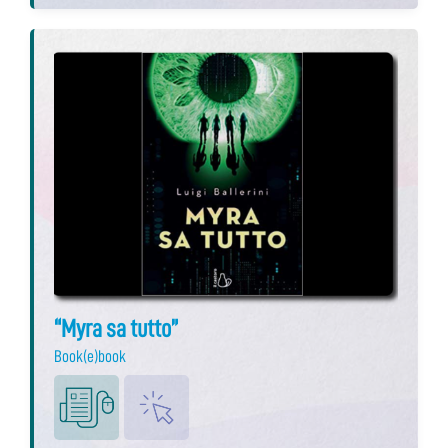
“Myra sa tutto”
Book(e)book