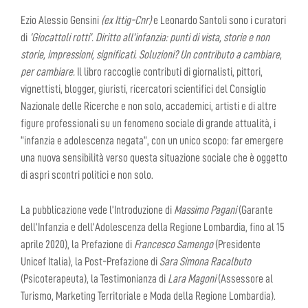
Ezio Alessio Gensini
(ex Ittig-Cnr)
e Leonardo Santoli sono i curatori
di
‘Giocattoli rotti’.
Diritto all’infanzia: punti di vista, storie e non
storie, impressioni, significati. Soluzioni? Un contributo a cambiare,
per cambiare
.
Il libro raccoglie contributi di giornalisti, pittori,
vignettisti, blogger, giuristi, ricercatori scientifici del Consiglio
Nazionale delle Ricerche e non solo, accademici, artisti e di altre
figure professionali su un fenomeno sociale di grande attualità, i
“infanzia e adolescenza negata”, con un unico scopo: far emergere
una nuova sensibilità verso questa situazione sociale che è oggetto
di aspri scontri politici e non solo.
La pubblicazione vede l’Introduzione di
Massimo Pagani
(Garante
dell’Infanzia e dell’Adolescenza della Regione Lombardia, fino al 15
aprile 2020), la Prefazione di
Francesco Samengo
(Presidente
Unicef Italia), la Post-Prefazione di
Sara Simona Racalbuto
(Psicoterapeuta), la Testimonianza di
Lara Magoni
(Assessore al
Turismo, Marketing Territoriale e Moda della Regione Lombardia).