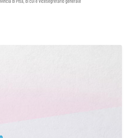
vincia di Pisa, di cui è Vicesegretario generale
e