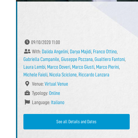
09/10/2020 11:00
With:
Dalida Angelini
,
Darya Majidi
,
Franco Ottino
,
Gabriella Campanile
,
Giuseppe Pozzana
,
Gualtiero Fantoni
,
Laura Lembi
,
Marco Doveri
,
Marco Giusti
,
Marco Pierini
,
Michele Faioli
,
Nicola Sciclone
,
Riccardo Lanzara
Venue:
Virtual Venue
Typology:
Online
Language:
Italiano
See all Details and Dates