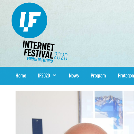
Skip
to
content
Home
IF2020
News
Program
Protagon