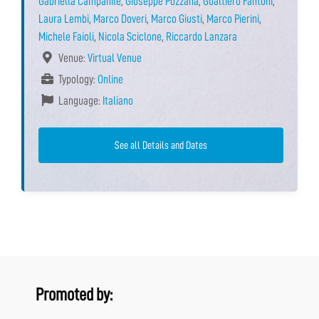
Gabriella Campanile
,
Giuseppe Pozzana
,
Gualtiero Fantoni
,
Laura Lembi
,
Marco Doveri
,
Marco Giusti
,
Marco Pierini
,
Michele Faioli
,
Nicola Sciclone
,
Riccardo Lanzara
Venue:
Virtual Venue
Typology:
Online
Language:
Italiano
See all Details and Dates
Promoted by: