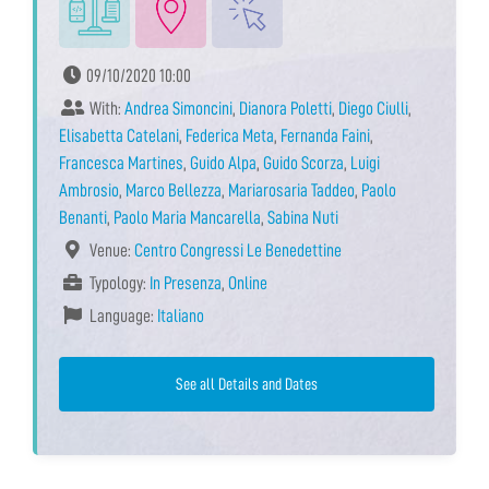
09/10/2020 10:00
With:
Andrea Simoncini
,
Dianora Poletti
,
Diego Ciulli
,
Elisabetta Catelani
,
Federica Meta
,
Fernanda Faini
,
Francesca Martines
,
Guido Alpa
,
Guido Scorza
,
Luigi
Ambrosio
,
Marco Bellezza
,
Mariarosaria Taddeo
,
Paolo
Benanti
,
Paolo Maria Mancarella
,
Sabina Nuti
Venue:
Centro Congressi Le Benedettine
Typology:
In Presenza
,
Online
Language:
Italiano
See all Details and Dates