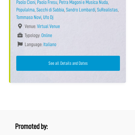
Paolo Cioni
,
Paolo Fresu
,
Petra Magoni e Musica Nuda
,
Populalma
,
Sacchi di Sabbia
,
Sandro Lombardi
,
SuRealistas
,
Tommaso Novi
,
Ufo Dj
Venue:
Virtual Venue
Typology:
Online
Language:
Italiano
See all Details and Dates
Promoted by: