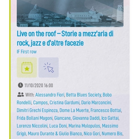
Live on the roof – Storie a mezz’aria di
rock, jazz e d’altre facezie
IF First row
11/10/2020 16:00
With:
Alessandro Fiori
,
Betta Blues Society
,
Bobo
Rondelli
,
Campos
,
Cristina Gardumi
,
Dario Marconcini
,
Dimitri Grechi Espinoza
,
Dome La Muerte
,
Francesco Bottai
,
Frida Bollani Magoni
,
Giancane
,
Giovanna Daddi
,
Ico Gattai
,
Lorenzo Niccolini
,
Luca Doni
,
Marina Mulopulos
,
Massimo
Grigò
,
Mauro Durante & Giulio Bianco
,
Nico Gori
,
Numero Bis
,