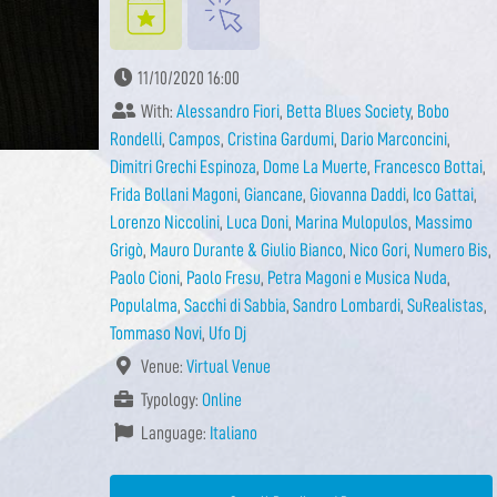
11/10/2020 16:00
With:
Alessandro Fiori
,
Betta Blues Society
,
Bobo
Rondelli
,
Campos
,
Cristina Gardumi
,
Dario Marconcini
,
Dimitri Grechi Espinoza
,
Dome La Muerte
,
Francesco Bottai
,
Frida Bollani Magoni
,
Giancane
,
Giovanna Daddi
,
Ico Gattai
,
Lorenzo Niccolini
,
Luca Doni
,
Marina Mulopulos
,
Massimo
Grigò
,
Mauro Durante & Giulio Bianco
,
Nico Gori
,
Numero Bis
,
Paolo Cioni
,
Paolo Fresu
,
Petra Magoni e Musica Nuda
,
Populalma
,
Sacchi di Sabbia
,
Sandro Lombardi
,
SuRealistas
,
Tommaso Novi
,
Ufo Dj
Venue:
Virtual Venue
Typology:
Online
Language:
Italiano