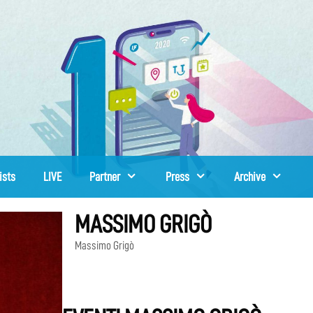
ists
LIVE
Partner
Press
Archive
MASSIMO GRIGÒ
Massimo Grigò