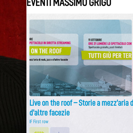
EVENTI MASSIMO GRIGÒ
Live on the roof – Storie a mezz’aria d
d’altre facezie
IF First row