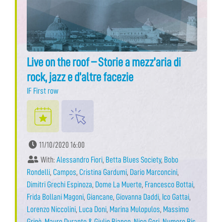
Live on the roof – Storie a mezz’aria di
rock, jazz e d’altre facezie
IF First row
11/10/2020 16:00
With:
Alessandro Fiori
,
Betta Blues Society
,
Bobo
Rondelli
,
Campos
,
Cristina Gardumi
,
Dario Marconcini
,
Dimitri Grechi Espinoza
,
Dome La Muerte
,
Francesco Bottai
,
Frida Bollani Magoni
,
Giancane
,
Giovanna Daddi
,
Ico Gattai
,
Lorenzo Niccolini
,
Luca Doni
,
Marina Mulopulos
,
Massimo
Grigò
,
Mauro Durante & Giulio Bianco
,
Nico Gori
,
Numero Bis
,