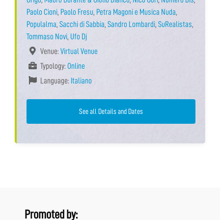
Paolo Cioni
,
Paolo Fresu
,
Petra Magoni e Musica Nuda
,
Populalma
,
Sacchi di Sabbia
,
Sandro Lombardi
,
SuRealistas
,
Tommaso Novi
,
Ufo Dj
Venue:
Virtual Venue
Typology:
Online
Language:
Italiano
See all Details and Dates
Promoted by: