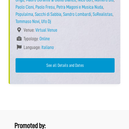
Paolo Cioni
,
Paolo Fresu
,
Petra Magoni e Musica Nuda
,
Populalma
,
Sacchi di Sabbia
,
Sandro Lombardi
,
SuRealistas
,
Tommaso Novi
,
Ufo Dj
Venue:
Virtual Venue
Typology:
Online
Language:
Italiano
See all Details and Dates
Promoted by: