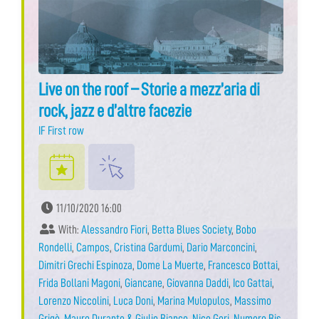
Live on the roof – Storie a mezz’aria di
rock, jazz e d’altre facezie
IF First row
11/10/2020 16:00
With:
Alessandro Fiori
,
Betta Blues Society
,
Bobo
Rondelli
,
Campos
,
Cristina Gardumi
,
Dario Marconcini
,
Dimitri Grechi Espinoza
,
Dome La Muerte
,
Francesco Bottai
,
Frida Bollani Magoni
,
Giancane
,
Giovanna Daddi
,
Ico Gattai
,
Lorenzo Niccolini
,
Luca Doni
,
Marina Mulopulos
,
Massimo
Grigò
,
Mauro Durante & Giulio Bianco
,
Nico Gori
,
Numero Bis
,