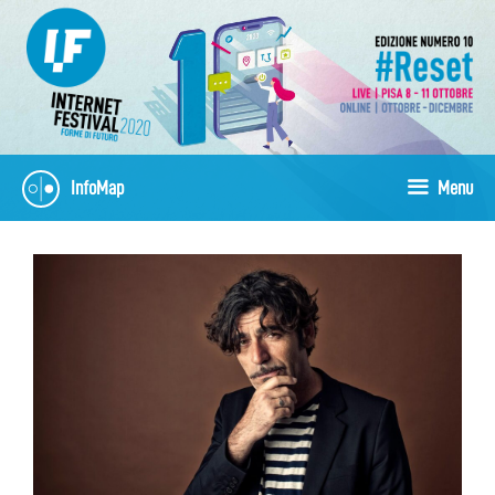
Skip
to
content
InfoMap
Menu