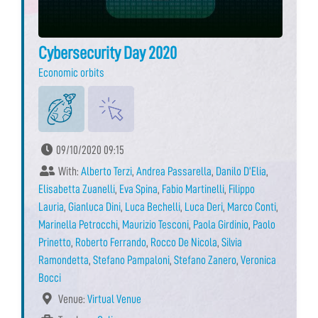
Cybersecurity Day 2020
Economic orbits
09/10/2020 09:15
With:
Alberto Terzi
,
Andrea Passarella
,
Danilo D’Elia
,
Elisabetta Zuanelli
,
Eva Spina
,
Fabio Martinelli
,
Filippo
Lauria
,
Gianluca Dini
,
Luca Bechelli
,
Luca Deri
,
Marco Conti
,
Marinella Petrocchi
,
Maurizio Tesconi
,
Paola Girdinio
,
Paolo
Prinetto
,
Roberto Ferrando
,
Rocco De Nicola
,
Silvia
Ramondetta
,
Stefano Pampaloni
,
Stefano Zanero
,
Veronica
Bocci
Venue:
Virtual Venue