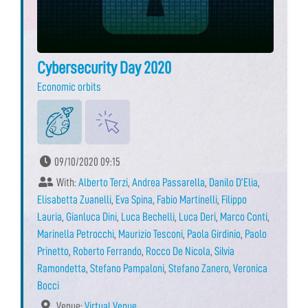
Cybersecurity Day 2020
Economic orbits
09/10/2020 09:15
With:
Alberto Terzi
,
Andrea Passarella
,
Danilo D’Elia
,
Elisabetta Zuanelli
,
Eva Spina
,
Fabio Martinelli
,
Filippo
Lauria
,
Gianluca Dini
,
Luca Bechelli
,
Luca Deri
,
Marco Conti
,
Marinella Petrocchi
,
Maurizio Tesconi
,
Paola Girdinio
,
Paolo
Prinetto
,
Roberto Ferrando
,
Rocco De Nicola
,
Silvia
Ramondetta
,
Stefano Pampaloni
,
Stefano Zanero
,
Veronica
Bocci
Venue:
Virtual Venue