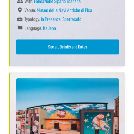
With:
Fondazione Sipario Toscana
Venue:
Museo delle Navi Antiche di Pisa
Typology:
In Presenza
,
Spettacolo
Language:
Italiano
See all Details and Dates