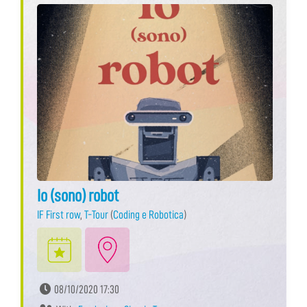
Io (sono) robot
IF First row
,
T-Tour
(
Coding e Robotica
)
08/10/2020 17:30