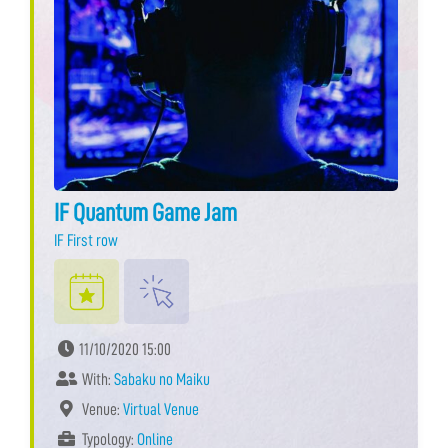
IF Quantum Game Jam
IF First row
11/10/2020 15:00
With:
Sabaku no Maiku
Venue:
Virtual Venue
Typology:
Online