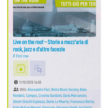
Live on the roof – Storie a mezz’aria di
rock, jazz e d’altre facezie
IF First row
11/10/2020 16:00
With:
Alessandro Fiori
,
Betta Blues Society
,
Bobo
Rondelli
,
Campos
,
Cristina Gardumi
,
Dario Marconcini
,
Dimitri Grechi Espinoza
,
Dome La Muerte
,
Francesco Bottai
,
Frida Bollani Magoni
,
Giancane
,
Giovanna Daddi
,
Ico Gattai
,