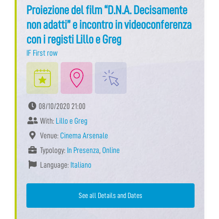
Proiezione del film “D.N.A. Decisamente
non adatti” e incontro in videoconferenza
con i registi Lillo e Greg
IF First row
08/10/2020 21:00
With:
Lillo e Greg
Venue:
Cinema Arsenale
Typology:
In Presenza
,
Online
Language:
Italiano
See all Details and Dates