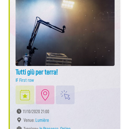
Tutti giù per terra!
IF First row
11/10/2020 21:00
Venue:
Lumière
Typology:
In Presenza
,
Online