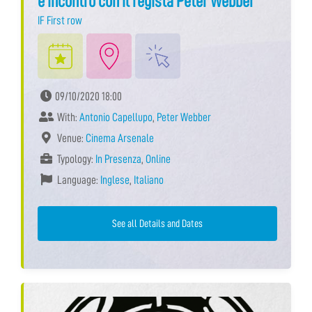
e incontro con il regista Peter Webber
IF First row
09/10/2020 18:00
With:
Antonio Capellupo
,
Peter Webber
Venue:
Cinema Arsenale
Typology:
In Presenza
,
Online
Language:
Inglese
,
Italiano
See all Details and Dates