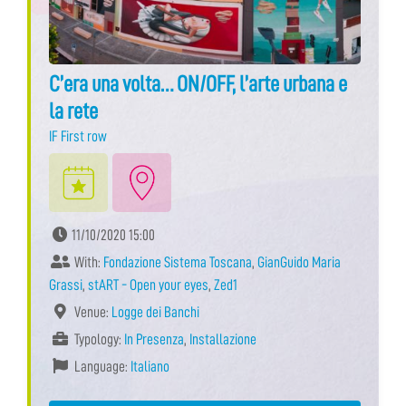
C’era una volta… ON/OFF, l’arte urbana e
la rete
IF First row
11/10/2020 15:00
With:
Fondazione Sistema Toscana
,
GianGuido Maria
Grassi
,
stART - Open your eyes
,
Zed1
Venue:
Logge dei Banchi
Typology:
In Presenza
,
Installazione
Language:
Italiano