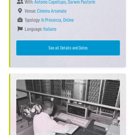
With:
Antonio Capellupo
,
Darwin Pastorin
Venue:
Cinema Arsenale
Typology:
In Presenza
,
Online
Language:
Italiano
See all Details and Dates