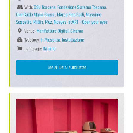
With:
DSU Toscana
,
Fondazione Sistema Toscana
,
GianGuido Maria Grassi
,
Marco Fine Galli
,
Massimo
Sospetto
,
Mīlĕs
,
Muz
,
Noeyes
,
stART - Open your eyes
Venue:
Manifatture Digitali Cinema
Typology:
In Presenza
,
Installazione
Language:
Italiano
See all Details and Dates