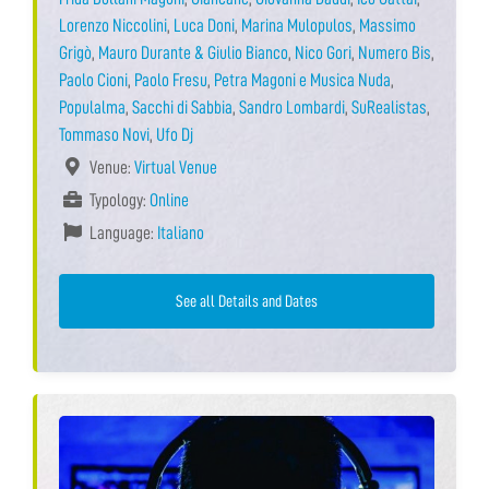
Lorenzo Niccolini
,
Luca Doni
,
Marina Mulopulos
,
Massimo
Grigò
,
Mauro Durante & Giulio Bianco
,
Nico Gori
,
Numero Bis
,
Paolo Cioni
,
Paolo Fresu
,
Petra Magoni e Musica Nuda
,
Populalma
,
Sacchi di Sabbia
,
Sandro Lombardi
,
SuRealistas
,
Tommaso Novi
,
Ufo Dj
Venue:
Virtual Venue
Typology:
Online
Language:
Italiano
See all Details and Dates