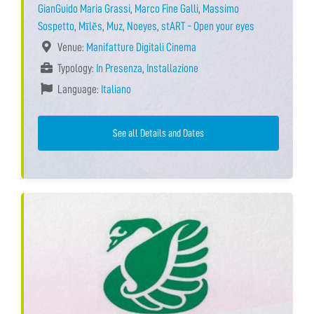
GianGuido Maria Grassi
,
Marco Fine Galli
,
Massimo
Sospetto
,
Mīlĕs
,
Muz
,
Noeyes
,
stART - Open your eyes
Venue:
Manifatture Digitali Cinema
Typology:
In Presenza
,
Installazione
Language:
Italiano
See all Details and Dates