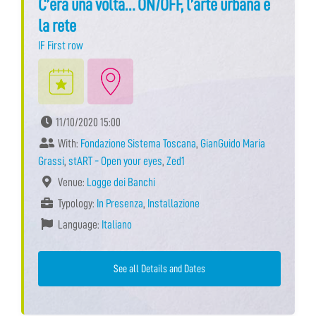
C’era una volta… ON/OFF, l’arte urbana e
la rete
IF First row
11/10/2020 15:00
With:
Fondazione Sistema Toscana
,
GianGuido Maria
Grassi
,
stART - Open your eyes
,
Zed1
Venue:
Logge dei Banchi
Typology:
In Presenza
,
Installazione
Language:
Italiano
See all Details and Dates