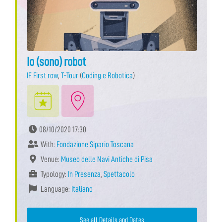
Io (sono) robot
IF First row
,
T-Tour
(
Coding e Robotica
)
08/10/2020 17:30
With:
Fondazione Sipario Toscana
Venue:
Museo delle Navi Antiche di Pisa
Typology:
In Presenza
,
Spettacolo
Language:
Italiano
See all Details and Dates