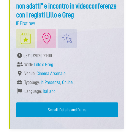
non adatti” e incontro in videoconferenza
con i registi Lillo e Greg
IF First row
08/10/2020 21:00
With:
Lillo e Greg
Venue:
Cinema Arsenale
Typology:
In Presenza
,
Online
Language:
Italiano
See all Details and Dates