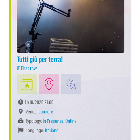
Tutti giù per terra!
IF First row
11/10/2020 21:00
Venue:
Lumière
Typology:
In Presenza
,
Online
Language:
Italiano