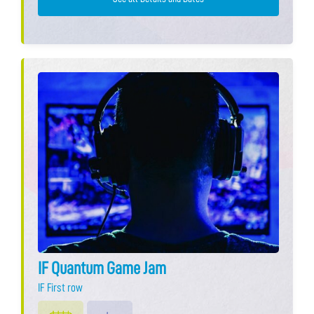
IF Quantum Game Jam
IF First row