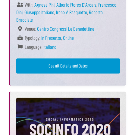
With:
Agnese Pini
,
Alberto Flores D’Arcais
,
Francesco
Dini
,
Giuseppe Italiano
,
Irene V. Pasquetto
,
Roberta
Bracciale
Venue:
Centro Congressi Le Benedettine
Typology:
In Presenza
,
Online
Language:
Italiano
See all Details and Dates