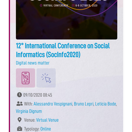
12° International Conference on Social
Informatics (SocInfo2020)
Digital news matter
09/10/2020 08:45
With:
Alessandro Vespignani
,
Bruno Lepri
,
Leticia Bode
,
Virginia Dignum
Venue:
Virtual Venue
Typology:
Online