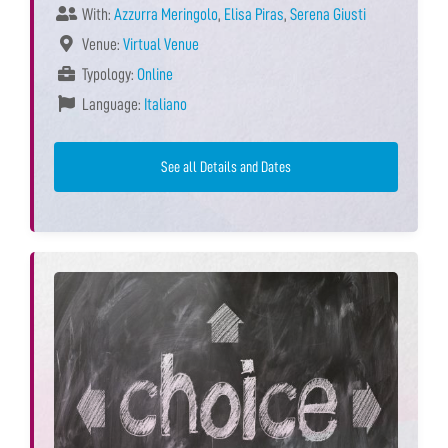
With:
Azzurra Meringolo
,
Elisa Piras
,
Serena Giusti
Venue:
Virtual Venue
Typology:
Online
Language:
Italiano
See all Details and Dates