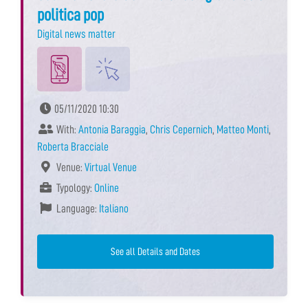
politica pop
Digital news matter
05/11/2020 10:30
With:
Antonia Baraggia
,
Chris Cepernich
,
Matteo Monti
,
Roberta Bracciale
Venue:
Virtual Venue
Typology:
Online
Language:
Italiano
See all Details and Dates