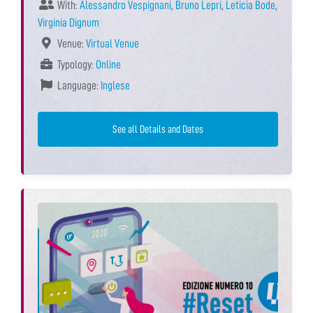
With:
Alessandro Vespignani
,
Bruno Lepri
,
Leticia Bode
,
Virginia Dignum
Venue:
Virtual Venue
Typology:
Online
Language:
Inglese
See all Details and Dates