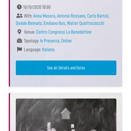
10/10/2020 10:00
With:
Anna Masera
,
Antonio Rossano
,
Carlo Bartoli
,
Davide Bennato
,
Emiliano Bos
,
Walter Quattrociocchi
Venue:
Centro Congressi Le Benedettine
Typology:
In Presenza
,
Online
Language:
Italiano
See all Details and Dates