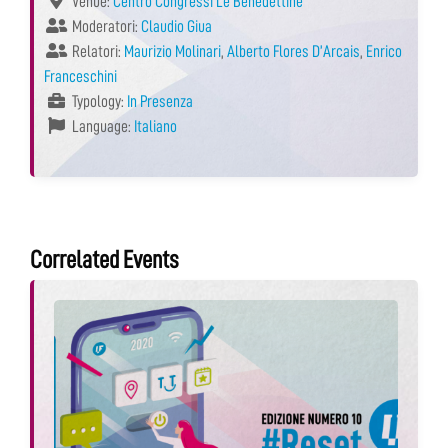
Venue:
Centro Congressi Le Benedettine
Moderatori:
Claudio Giua
Relatori:
Maurizio Molinari
,
Alberto Flores D’Arcais
,
Enrico
Franceschini
Typology:
In Presenza
Language:
Italiano
Correlated Events