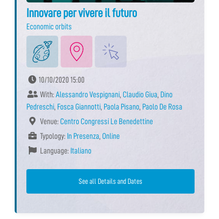
Innovare per vivere il futuro
Economic orbits
10/10/2020 15:00
With:
Alessandro Vespignani
,
Claudio Giua
,
Dino
Pedreschi
,
Fosca Giannotti
,
Paola Pisano
,
Paolo De Rosa
Venue:
Centro Congressi Le Benedettine
Typology:
In Presenza
,
Online
Language:
Italiano
See all Details and Dates