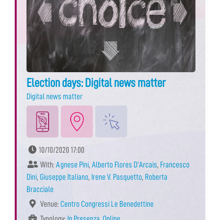
Election days: Digital news matter
Digital news matter
10/10/2020 17:00
With:
Agnese Pini
,
Alberto Flores D’Arcais
,
Francesco
Dini
,
Giuseppe Italiano
,
Irene V. Pasquetto
,
Roberta
Bracciale
Venue:
Centro Congressi Le Benedettine
Typology:
In Presenza
,
Online