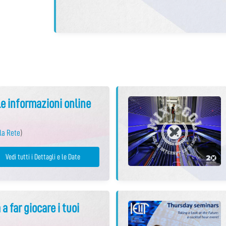
 le informazioni online
la Rete
)
Vedi tutti i Dettagli e le Date
a far giocare i tuoi