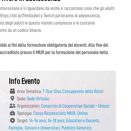
 interessano e li riguardano da vicino e raccontano cose che gli adulti
(https://bit.ly/2VmGodw) e Twitch parleranno di adolescenza,
uolo degli adulti in questo mondo complesso e in costante
nte da un codice binario.
ido ai fini della formazione obbligatoria dei docenti. Alla fine del
 accreditato presso il MIUR per la formazione del personale della
Info Evento
Area Tematica:
T-Tour
(
Uso Consapevole della Rete
)
Sede:
Sede Virtuale
Organizzatori:
Consorzio di Cooperative Sociali - Unison
Tipologia:
Corso Riconosciuto MIUR
,
Online
Target:
14-16 anni
,
16-18 anni
,
Educatori e Docenti
,
Famiglie
,
Giovani e Universitari
,
Pubblico Generico