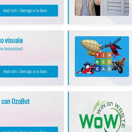
Vedi tutti i Dettagli e le Date
co visuale
he Innovative
)
Vedi tutti i Dettagli e le Date
g con OzoBot