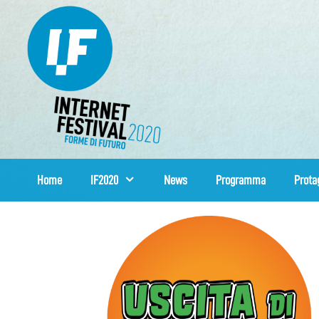
Vai
al
contenuto
Home
IF2020
News
Programma
Prota