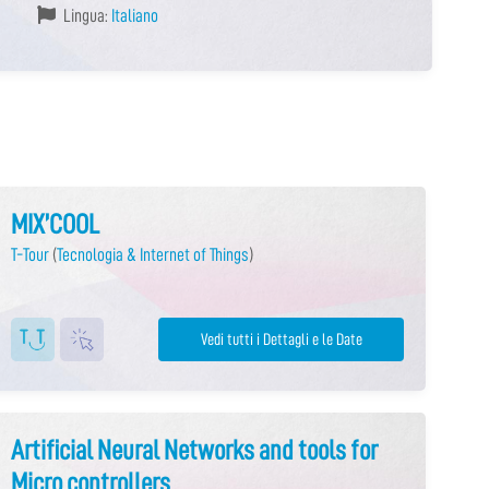
Lingua:
Italiano
MIX’COOL
T-Tour
(
Tecnologia & Internet of Things
)
Vedi tutti i Dettagli e le Date
Artificial Neural Networks and tools for
Micro controllers