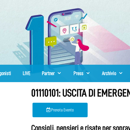
gonisti
LIVE
Partner
Press
Archivio
01110101: USCITA DI EMERG
Prenota Evento
Consigli, pensieri e risate per sopr