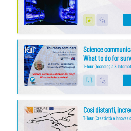
Science communica
What to do for surv
T-Tour
(
Tecnologia & Internet
Così distanti, incr
T-Tour
(
Creatività e Innovazi