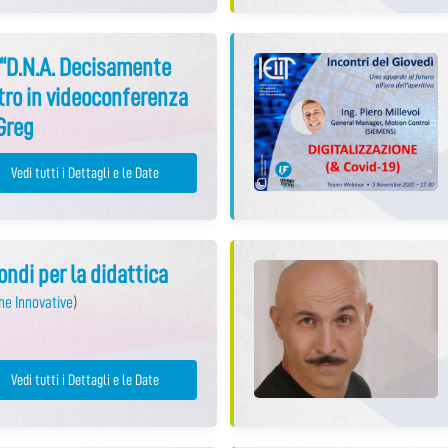
m “D.N.A. Decisamente
ntro in videoconferenza
 Greg
Vedi tutti i Dettagli e le Date
ndi per la didattica
he Innovative
)
Vedi tutti i Dettagli e le Date