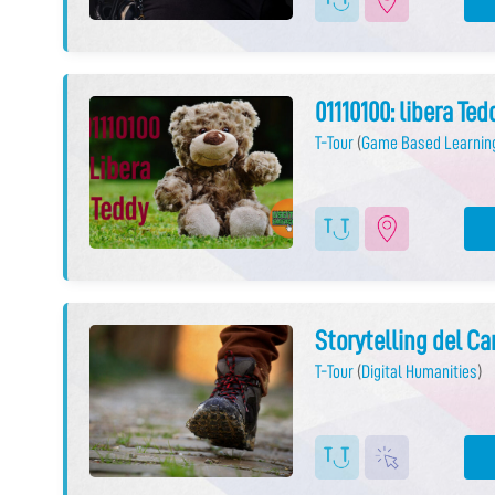
01110100: libera Ted
T-Tour
(
Game Based Learnin
Storytelling del 
T-Tour
(
Digital Humanities
)