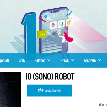
gonisti
LIVE
Partner
Press
Archivio
IO (SONO) ROBOT
Prenota Evento
di e 