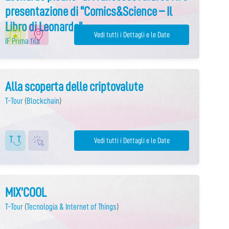
presentazione di “Comics&Science – Il
Libro di Leonardo”
Vedi tutti i Dettagli e le Date
IF Prima fila
Alla scoperta delle criptovalute
T-Tour
(
Blockchain
)
Vedi tutti i Dettagli e le Date
MIX’COOL
T-Tour
(
Tecnologia & Internet of Things
)