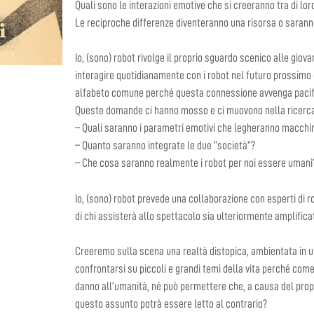
Quali sono le interazioni emotive che si creeranno tra di lor
Le reciproche differenze diventeranno una risorsa o sarann
Io, (sono) robot rivolge il proprio sguardo scenico alle gio
interagire quotidianamente con i robot nel futuro prossimo
alfabeto comune perché questa connessione avvenga paci
Queste domande ci hanno mosso e ci muovono nella ricerca
– Quali saranno i parametri emotivi che legheranno macchi
– Quanto saranno integrate le due “società”?
– Che cosa saranno realmente i robot per noi essere umani
Io, (sono) robot prevede una collaborazione con esperti di ro
di chi assisterà allo spettacolo sia ulteriormente amplifica
Creeremo sulla scena una realtà distopica, ambientata in un
confrontarsi su piccoli e grandi temi della vita perché co
danno all’umanità, né può permettere che, a causa del propr
questo assunto potrà essere letto al contrario?