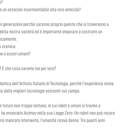
o?
o un ostacolo insormontabile alla loro amicizia?
vani generazioni perché saranno proprio queste che si troveranno a
 della nostra società ed è importante imparare a costruire un
ficamente.
 scenica:
ne e esseri umani?
? E che cosa saremo noi per loro?
botica dell’Istituto Italiano di Tecnologia, perché l’esperienza visiva
ta dalle migliori tecnologie esistenti sul campo.
 futuro non troppo lontano, in cui robot e umani si trovino a
me ha enunciato Asimov nella sua Legge Zero: Un robot non può recare
io mancato intervento, l’umanità riceva danno. Tra quanti anni