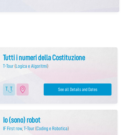
Tutti i numeri della Costituzione
T-Tour
(
Logica e Algoritmi
)
See all Details and Dates
Io (sono) robot
IF First row
,
T-Tour
(
Coding e Robotica
)