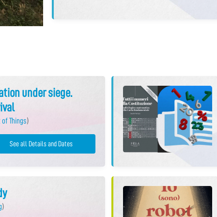
tion under siege.
ival
 of Things
)
See all Details and Dates
dy
g
)