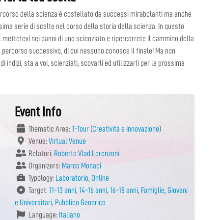
percorso della scienza è costellato da successi mirabolanti ma anche
issima serie di scelte nel corso della storia della scienza. In questo
i: mettetevi nei panni di uno scienziato e ripercorrete il cammino della
l percorso successivo, di cui nessuno conosce il finale! Ma non
i indizi, sta a voi, scienziati, scovarli ed utilizzarli per la prossima
Event Info
Thematic Area:
T-Tour
(
Creatività e Innovazione
)
Venue:
Virtual Venue
Relatori:
Roberto Vlad Lorenzoni
Organizers:
Marco Monaci
Typology:
Laboratorio
,
Online
Target:
11-13 anni
,
14-16 anni
,
16-18 anni
,
Famiglie
,
Giovani
e Universitari
,
Pubblico Generico
Language:
Italiano