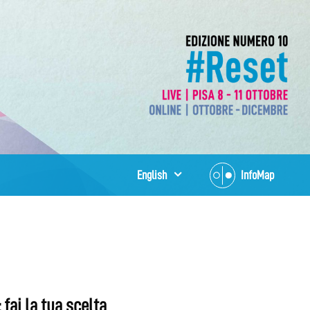
English
InfoMap
fai la tua scelta