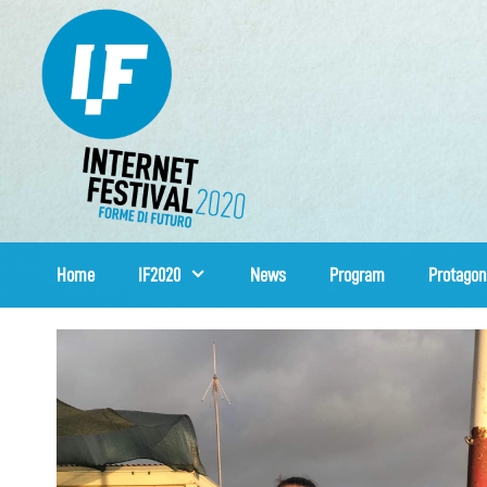
Skip
to
content
Home
IF2020
News
Program
Protagon