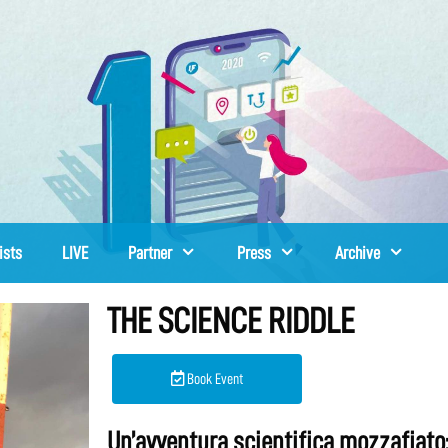
ists
LIVE
Partner
Press
Archive
THE SCIENCE RIDDLE
Book Event
Un’avventura scientifica mozzafiato: 