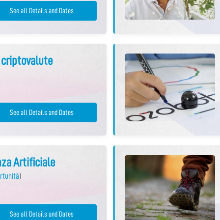
See all Details and Dates
 criptovalute
See all Details and Dates
nza Artificiale
rtunità
)
See all Details and Dates